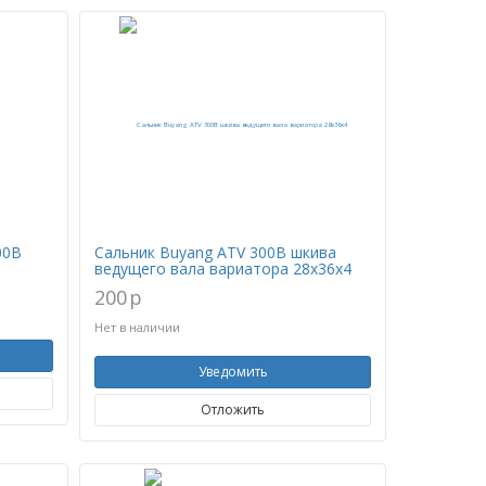
00B
Сальник Buyang ATV 300B шкива
ведущего вала вариатора 28x36x4
200
p
Нет в наличии
Уведомить
Отложить