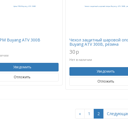
РМ Buyang ATV 300B
Чехол защитный шаровой оп
Buyang ATV 300B, резина
30
p
личии
Нет в наличии
Уведомить
Уведомить
Отложить
Отложить
Previous
«
1
2
Следующая