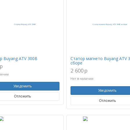
р Buyang ATV 300B
Статор магнето Buyang ATV 
сборе
p
2 600
p
личии
Нет в наличии
Уведомить
Уведомить
Отложить
Отложить