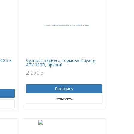
300B в
Суппорт заднего тормоза Buyang
ATV 300B, правый
2 970
p
В корзину
Отложить