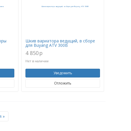
оры
Шкив вариатора ведущий, в сборе
для Buyang ATV 300B
4 850
p
Нет в наличии
Уведомить
Отложить
Next
 »