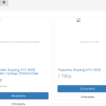
ник Buyang ATV 300B
Поршень Buyang ATV 300B
ей ступицы 35X64х37мм
1 750
p
p
личии
В корзину
Уведомить
Отложить
Отложить