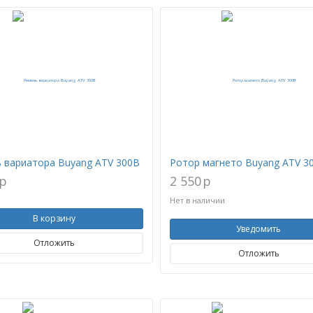
 вариатора Buyang ATV 300B
Ротор магнето Buyang ATV 3
p
2 550
p
Нет в наличии
В корзину
Уведомить
Отложить
Отложить