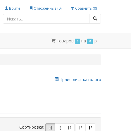
Войти
Отложенные (
0
)
Сравнить (
0
)
товаров
на
p
0
0
Прайс-лист каталога
Сортировка: