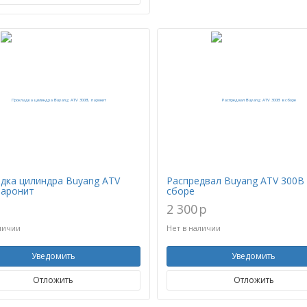
дка цилиндра Buyang ATV
Распредвал Buyang ATV 300B
паронит
сборе
2 300
p
личии
Нет в наличии
Уведомить
Уведомить
Отложить
Отложить