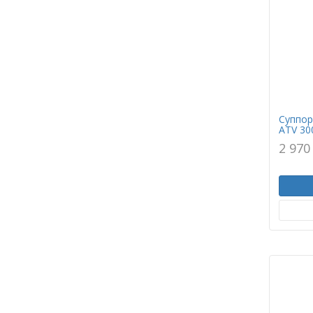
Суппор
ATV 30
2 970