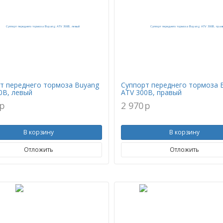
т переднего тормоза Buyang
Суппорт переднего тормоза 
0B, левый
ATV 300B, правый
p
2 970
p
В корзину
В корзину
Отложить
Отложить