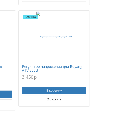
Новинка
 в
Регулятор напряжения для Buyang
ATV 300B
3 450
p
В корзину
Отложить