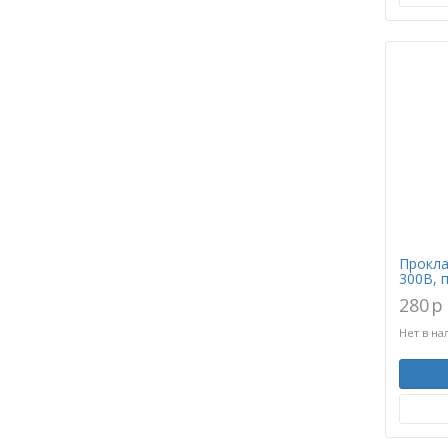
Прокла
300B, 
280
p
Нет в на