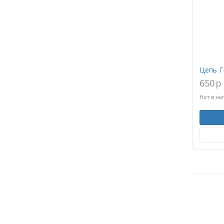
Цепь Г
650
p
Нет в на