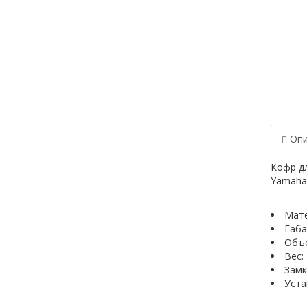
Опи
Кофр дл
Yamaha,
Мате
Габа
Объе
Вес: 
Замк
Уста