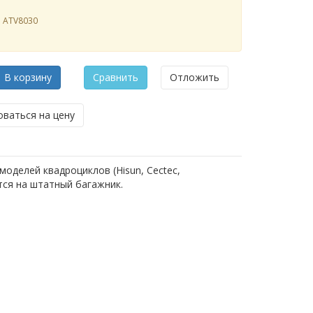
л
ATV8030
В корзину
Сравнить
Отложить
ваться на цену
оделей квадроциклов (Hisun, Cectec,
ется на штатный багажник.