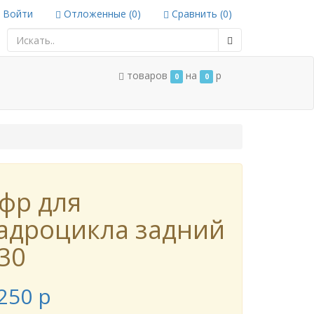
Войти
Отложенные (
0
)
Сравнить (
0
)
товаров
на
p
0
0
фр для
адроцикла задний
30
250
p