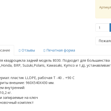
Артику
Пожало
сание
Отзывы
Печатная форма
я квадроцикла задний модель 8030. Подходит для большинства м
Honda, BRP, Suzuki,Polaris, Kawasaki, Kymco и т.д), устанавлива
риал: пластик LLDPE, рабочая Т -40 .. +90 C
риты внешние: 960X540X430 мм.
м внутренний:
10,2 кг.
и запираемые на ключ
новочный комплект