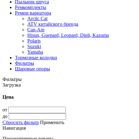
Пыльник шруса
Ремкомплекты
Ремни вариатора
Arctic Cat
ATV китайского бренда
Can-Am
Hisun, Guepard, Leopard, Dinli, Kazuma
Polaris
Suzuki
Yamaha
Тормозные колодки
Фильтры
Шаровые опоры
Фильтры
Загрузка
Цена
от
до
Сбросить фильтр
Применить
Навигация
Просмотренные товары