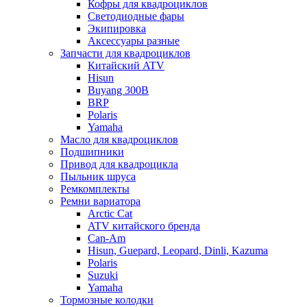
Кофры для квадроциклов
Светодиодные фары
Экипировка
Аксессуары разные
Запчасти для квадроциклов
Китайский ATV
Hisun
Buyang 300B
BRP
Polaris
Yamaha
Масло для квадроциклов
Подшипники
Привод для квадроцикла
Пыльник шруса
Ремкомплекты
Ремни вариатора
Arctic Cat
ATV китайского бренда
Can-Am
Hisun, Guepard, Leopard, Dinli, Kazuma
Polaris
Suzuki
Yamaha
Тормозные колодки