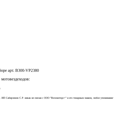
оре арт. B300-VP2380
 мотовездеходов:
)
. ИП Сабирзянов С.Р. никак не связан с
ООО "Веломоторс+"
и его товарным знаком, любое упоминание 