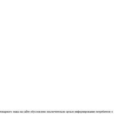
товарного знака на сайте обусловлено исключительно целью информирование потребителя о