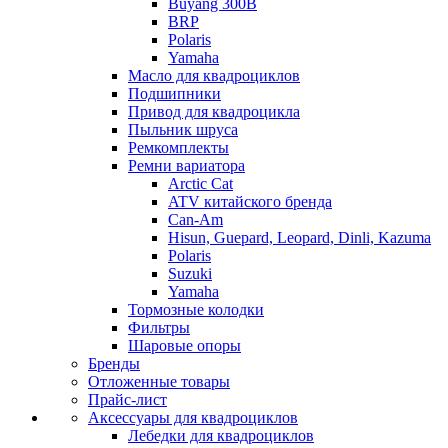
Buyang 300B
BRP
Polaris
Yamaha
Масло для квадроциклов
Подшипники
Привод для квадроцикла
Пыльник шруса
Ремкомплекты
Ремни вариатора
Arctic Cat
ATV китайского бренда
Can-Am
Hisun, Guepard, Leopard, Dinli, Kazuma
Polaris
Suzuki
Yamaha
Тормозные колодки
Фильтры
Шаровые опоры
Бренды
Отложенные товары
Прайс-лист
Аксессуары для квадроциклов
Лебедки для квадроциклов