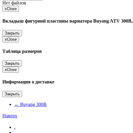
Нет файлов
x
Close
Вкладыш фигурной пластины вариатора Buyang ATV 300B, 
Закрыть
x
Close
Таблица размеров
Закрыть
x
Close
Информация о доставке
Закрыть
←
Buyang 300B
Наверх
.
.