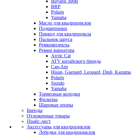
Buyang 300B
BRP
Polaris
Yamaha
Масло для квадроциклов
Подшипники
Привод для квадроцикла
Пыльник шруса
Ремкомплекты
Ремни вариатора
Arctic Cat
ATV китайского бренда
Can-Am
Hisun, Guepard, Leopard, Dinli, Kazuma
Polaris
Suzuki
Yamaha
Тормозные колодки
Фильтры
Шаровые опоры
Бренды
Отложенные товары
Прайс-лист
Аксессуары для квадроциклов
Лебедки для квадроциклов