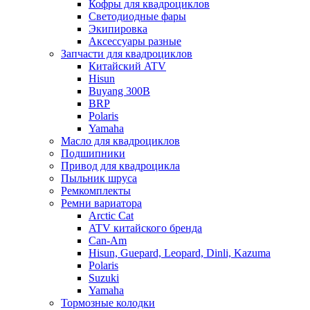
Кофры для квадроциклов
Светодиодные фары
Экипировка
Аксессуары разные
Запчасти для квадроциклов
Китайский ATV
Hisun
Buyang 300B
BRP
Polaris
Yamaha
Масло для квадроциклов
Подшипники
Привод для квадроцикла
Пыльник шруса
Ремкомплекты
Ремни вариатора
Arctic Cat
ATV китайского бренда
Can-Am
Hisun, Guepard, Leopard, Dinli, Kazuma
Polaris
Suzuki
Yamaha
Тормозные колодки