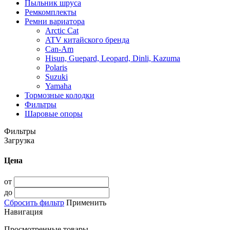
Пыльник шруса
Ремкомплекты
Ремни вариатора
Arctic Cat
ATV китайского бренда
Can-Am
Hisun, Guepard, Leopard, Dinli, Kazuma
Polaris
Suzuki
Yamaha
Тормозные колодки
Фильтры
Шаровые опоры
Фильтры
Загрузка
Цена
от
до
Сбросить фильтр
Применить
Навигация
Просмотренные товары