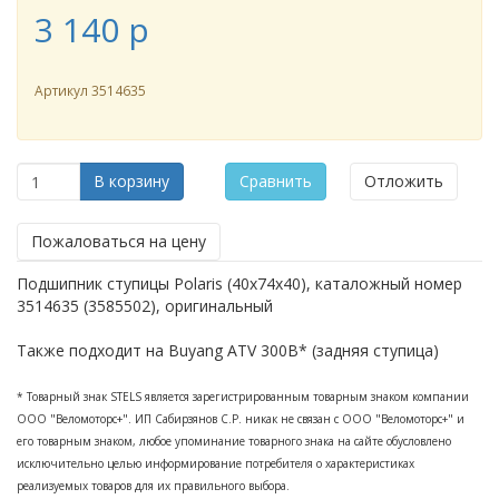
3 140
p
Артикул
3514635
В корзину
Сравнить
Отложить
Пожаловаться на цену
Подшипник ступицы Polaris (40x74x40), каталожный номер
3514635 (3585502), оригинальный
Также подходит на Buyang ATV 300B* (задняя ступица)
* Товарный знак STELS является зарегистрированным товарным знаком компании
ООО "Веломоторс+"
. ИП Сабирзянов С.Р. никак не связан с
ООО "Веломоторс+"
и
его товарным знаком, любое упоминание товарного знака на сайте обусловлено
исключительно целью информирование потребителя о характеристиках
реализуемых товаров для их правильного выбора.